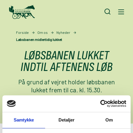
SØG
Forside
Om os
Nyheder
Løbsbanen midlertidig lukket
LØBSBANEN LUKKET
INDTIL AFTENENS LØB
På grund af vejret holder løbsbanen
lukket frem til ca. kl. 15.30.
Publiceret
Tekst
7. juli 2026
Rikke Duevang
Samtykke
Detaljer
Om
På grund af vejret er banen lukket indtil ca. kl. 15.30