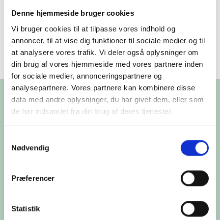
for at sikre det bedst mulige underlag til aftenens
Denne hjemmeside bruger cookies
løb.
Vi bruger cookies til at tilpasse vores indhold og
Vi takker for forståelsen og glæder os til at byde alle
annoncer, til at vise dig funktioner til sociale medier og til
velkommen senere i dag.
at analysere vores trafik. Vi deler også oplysninger om
din brug af vores hjemmeside med vores partnere inden
for sociale medier, annonceringspartnere og
analysepartnere. Vores partnere kan kombinere disse
data med andre oplysninger, du har givet dem, eller som
de har indsamlet fra din brug af deres tjenester.
Du kan læse mere om vores behandling af
Samtykkevalg
personoplysninger i vores privatlivspolitik, som du
Nødvendig
finder
her
.
Præferencer
Travbane
:
Bornholms Brand Park
Segenvej 41
Statistik
3720 Aakirkeby