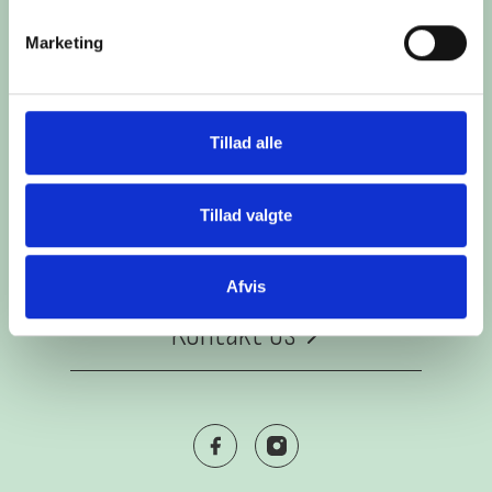
Kontor
:
Marketing
Bornholms Travselskab
Kannikegård, Rønnevej 1
3720 Åkirkeby
Kontakt
Tillad alle
info@bornholmstravbane.dk
+45 88 81 12 09
Tillad valgte
Om os
Afvis
Om os
Kontakt os
Kontakt
Facebook
Instagram