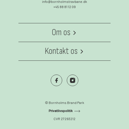
info@bornholmstravbane.dk
+45 88 81 12 09
Om os
Om os
Kontakt os
Kontakt
Facebook
Instagram
© Bornholms Brand Park
Privatlivspolitik
CVR 27293212