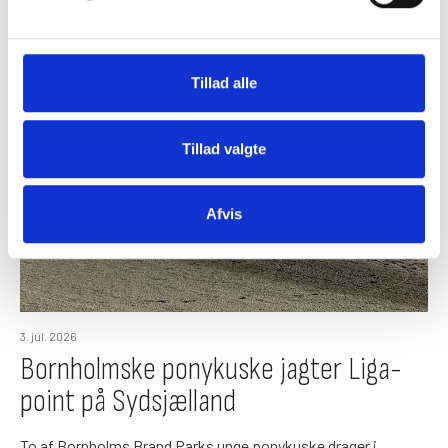
Løbsbanen midlertidig lukket
På grund af vejret er løbsbanen lukket frem til aftenens løb.
Tillad alle
Tillad valgte
Afvis
3. jul. 2026
Bornholmske ponykuske jagter Liga-
point på Sydsjælland
To af Bornholms Brand Parks unge ponykuske drager i