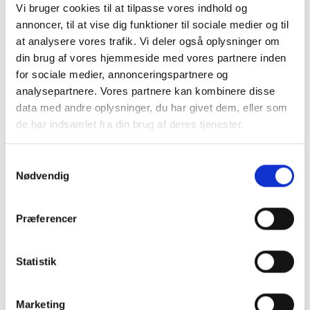
Martin Sjøholm Jensen i spidsen ved
Vi bruger cookies til at tilpasse vores indhold og
Nordisk Mesterskab
annoncer, til at vise dig funktioner til sociale medier og til
at analysere vores trafik. Vi deler også oplysninger om
Martin Sjøholm Jensen fik den bedst tænkelige start på
din brug af vores hjemmeside med vores partnere inden
Nordisk Mesterskab for amatørkuske, da han vandt første
for sociale medier, annonceringspartnere og
afdeling og lagde sig i spidsen af mesterskabet.
analysepartnere. Vores partnere kan kombinere disse
data med andre oplysninger, du har givet dem, eller som
de har indsamlet fra din brug af deres tjenester.
Du kan læse mere om vores behandling af
Samtykkevalg
personoplysninger i vores privatlivspolitik, som du
Nødvendig
finder
her
.
Præferencer
Statistik
7. jul. 2026
Marketing