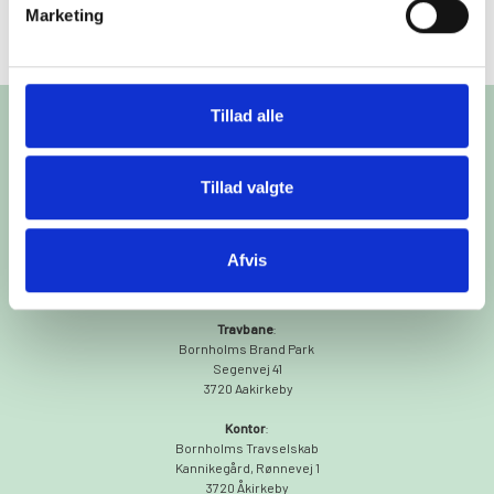
Marketing
Tillad alle
Tillad valgte
Afvis
Travbane
:
Bornholms Brand Park
Segenvej 41
3720 Aakirkeby
Kontor
:
Bornholms Travselskab
Kannikegård, Rønnevej 1
3720 Åkirkeby