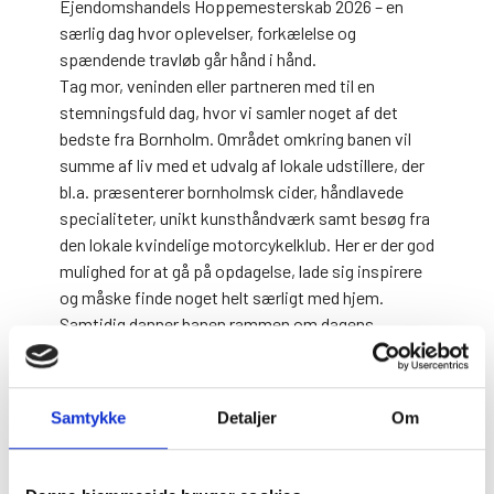
Ejendomshandels Hoppemesterskab 2026 – en
særlig dag hvor oplevelser, forkælelse og
spændende travløb går hånd i hånd.
Tag mor, veninden eller partneren med til en
stemningsfuld dag, hvor vi samler noget af det
bedste fra Bornholm. Området omkring banen vil
summe af liv med et udvalg af lokale udstillere, der
bl.a. præsenterer bornholmsk cider, håndlavede
specialiteter, unikt kunsthåndværk samt besøg fra
den lokale kvindelige motorcykelklub. Her er der god
mulighed for at gå på opdagelse, lade sig inspirere
og måske finde noget helt særligt med hjem.
Samtidig danner banen rammen om dagens
sportslige højdepunkt – Rønne Ejendomshandels
Hoppemesterskab – hvor nogle af de bedste
hopper dyster om titlen i en intens og
Samtykke
Detaljer
Om
stemningsfyldt konkurrence.
Dørene åbner kl. 14.00, hvor der er mulighed for at
nyde snacks, kage og et glas rosévin fra café Hø &