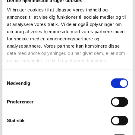
Denne hjemmeside bruger cookies
Humle. Kom i god tid, gå på opdagelse hos
Vi bruger cookies til at tilpasse vores indhold og
udstillerne og nyd stemningen, inden første travløb
annoncer, til at vise dig funktioner til sociale medier og til
skydes i gang kl. 15.45. Der vil også være sjov for
at analysere vores trafik. Vi deler også oplysninger om
børnene med gratis ponytræk og hoppeborg, så
din brug af vores hjemmeside med vores partnere inden
hele familien kan få en god oplevelse.
for sociale medier, annonceringspartnere og
Ladies Day er en oplagt anledning til at opleve
analysepartnere. Vores partnere kan kombinere disse
Bornholms Brand Park på en ny måde – en dag med
data med andre oplysninger, du har givet dem, eller som
fokus på kvalitet, nærvær og gode oplevelser i
de har indsamlet fra din brug af deres tjenester.
smukke omgivelser.
Du kan læse mere om vores behandling af
Samtykkevalg
personoplysninger i vores privatlivspolitik, som du
Nødvendig
finder
her
.
Præferencer
Statistik