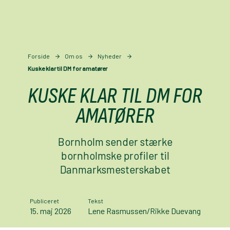
Forside
Om os
Nyheder
Kuske klar til DM for amatører
KUSKE KLAR TIL DM FOR
AMATØRER
Bornholm sender stærke
bornholmske profiler til
Danmarksmesterskabet
Publiceret
Tekst
15. maj 2026
Lene Rasmussen/Rikke Duevang