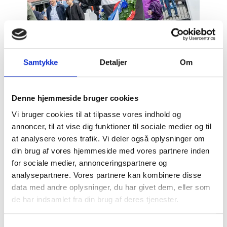
John Gommans vinder af BM d. 23. august 2025
Foto: Torben Ager / Travfoto Bornholm
Samtykke
Detaljer
Om
I 1. afdeling starter John Gommans med Ferrari
Denne hjemmeside bruger cookies
Gardenia fra startspor 8.
Vi bruger cookies til at tilpasse vores indhold og
I 2. afdeling skal Mads Petersen køre Kissed By
annoncer, til at vise dig funktioner til sociale medier og til
Rain fra spor 1, mens John Gommans starter med
at analysere vores trafik. Vi deler også oplysninger om
Jacana fra spor 3.
din brug af vores hjemmeside med vores partnere inden
I 3. afdeling er Mads Petersen på banen med Kylie
for sociale medier, annonceringspartnere og
By Hans, som har fået startspor 10.
analysepartnere. Vores partnere kan kombinere disse
I 4. afdeling skal Mads Petersen køre Julius fra spor
data med andre oplysninger, du har givet dem, eller som
7, mens John Gommans starter med Kissingstone
de har indsamlet fra din brug af deres tjenester.
Engel fra spor 11.
Du kan læse mere om vores behandling af
Samtykkevalg